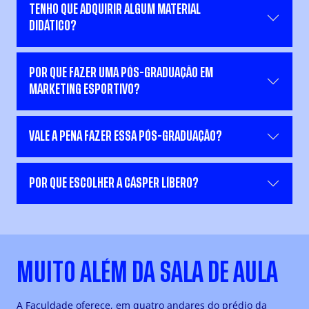
TENHO QUE ADQUIRIR ALGUM MATERIAL
DIDÁTICO?
POR QUE FAZER UMA PÓS-GRADUAÇÃO EM
MARKETING ESPORTIVO?
VALE A PENA FAZER ESSA PÓS-GRADUAÇÃO?
POR QUE ESCOLHER A CÁSPER LÍBERO?
MUITO ALÉM DA SALA DE AULA
A Faculdade oferece, em quatro andares do prédio da