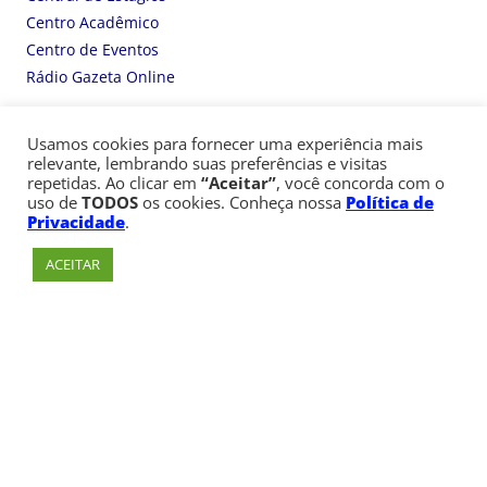
Centro Acadêmico
Centro de Eventos
Rádio Gazeta Online
A CÁSPER NAS REDES SOCIAIS
Usamos cookies para fornecer uma experiência mais
relevante, lembrando suas preferências e visitas
repetidas. Ao clicar em
“Aceitar”
, você concorda com o
Facebook
Instagram
X
Youtube
LinkedIn
TikTok
uso de
TODOS
os cookies. Conheça nossa
Política de
Privacidade
.
ACEITAR
Consulte aqui o cadastro da Instituição no
Sistema e-MEC