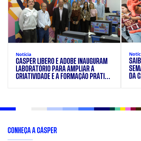
Notíc
Notícia
SAIB
CÁSPER LÍBERO E ADOBE INAUGURAM
SEM
LABORATÓRIO PARA AMPLIAR A
DA 
CRIATIVIDADE E A FORMAÇÃO PRÁTICA
DOS ESTUDANTES
CONHEÇA A CÁSPER