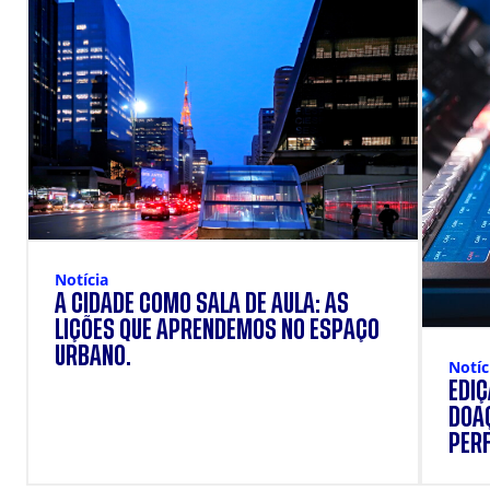
Notícia
A CIDADE COMO SALA DE AULA: AS
LIÇÕES QUE APRENDEMOS NO ESPAÇO
URBANO.
Notíc
EDI
DOAÇ
PERF
SUP