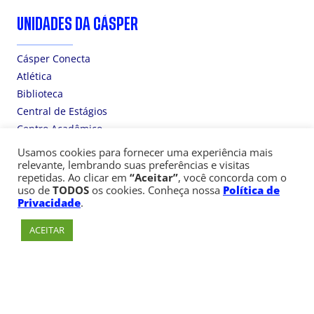
UNIDADES DA CÁSPER
Cásper Conecta
Atlética
Biblioteca
Central de Estágios
Centro Acadêmico
Centro de Eventos
Usamos cookies para fornecer uma experiência mais
Rádio Gazeta Online
relevante, lembrando suas preferências e visitas
repetidas. Ao clicar em
“Aceitar”
, você concorda com o
uso de
TODOS
os cookies. Conheça nossa
Política de
A CÁSPER NAS REDES SOCIAIS
Privacidade
.
ACEITAR
Facebook
Instagram
X
Youtube
LinkedIn
TikTok
Consulte aqui o cadastro da Instituição no