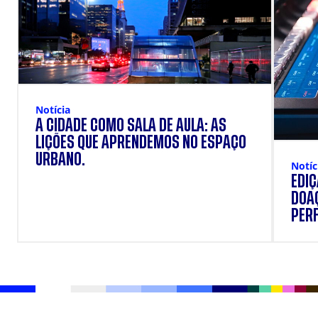
Notícia
A CIDADE COMO SALA DE AULA: AS
LIÇÕES QUE APRENDEMOS NO ESPAÇO
URBANO.
Notíc
EDI
DOAÇ
PERF
SUP