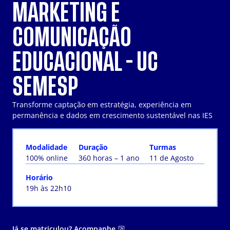
MARKETING E
COMUNICAÇÃO
EDUCACIONAL - UC
SEMESP
Transforme captação em estratégia, experiência em
permanência e dados em crescimento sustentável nas IES
Modalidade
Duração
Turmas
100% online
360 horas – 1 ano
11 de Agosto
Horário
19h às 22h10
Já se matriculou? Acompanhe