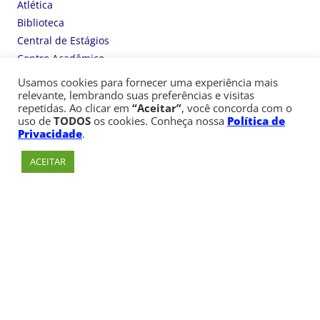
Atlética
Biblioteca
Central de Estágios
Centro Acadêmico
Centro de Eventos
Usamos cookies para fornecer uma experiência mais
Rádio Gazeta Online
relevante, lembrando suas preferências e visitas
repetidas. Ao clicar em
“Aceitar”
, você concorda com o
uso de
TODOS
os cookies. Conheça nossa
Política de
A CÁSPER NAS REDES SOCIAIS
Privacidade
.
ACEITAR
Facebook
Instagram
X
Youtube
LinkedIn
TikTok
Consulte aqui o cadastro da Instituição no
Sistema e-MEC