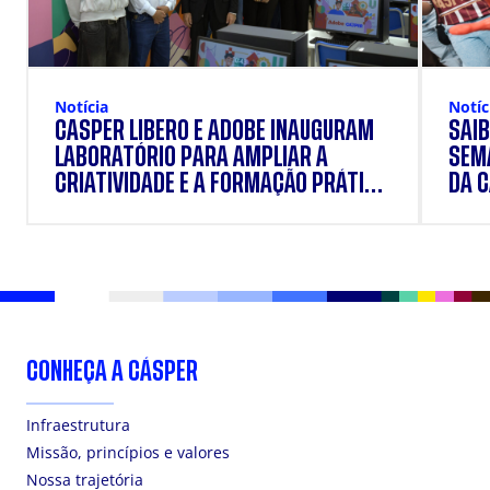
Notíc
Notícia
SAIB
CÁSPER LÍBERO E ADOBE INAUGURAM
SEM
LABORATÓRIO PARA AMPLIAR A
DA 
CRIATIVIDADE E A FORMAÇÃO PRÁTICA
DOS ESTUDANTES
CONHEÇA A CÁSPER
Infraestrutura
Missão, princípios e valores
Nossa trajetória