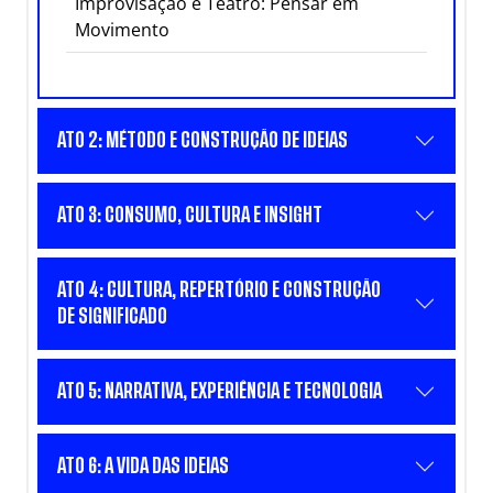
Improvisação e Teatro: Pensar em
Movimento
ATO 2: MÉTODO E CONSTRUÇÃO DE IDEIAS
ATO 3: CONSUMO, CULTURA E INSIGHT
ATO 4: CULTURA, REPERTÓRIO E CONSTRUÇÃO
DE SIGNIFICADO
ATO 5: NARRATIVA, EXPERIÊNCIA E TECNOLOGIA
ATO 6: A VIDA DAS IDEIAS