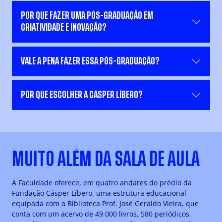
POR QUE FAZER UMA PÓS-GRADUAÇÃO EM
CRIATIVIDADE E INOVAÇÃO?
VALE A PENA FAZER ESSA PÓS-GRADUAÇÃO?
POR QUE ESCOLHER A CÁSPER LÍBERO?
MUITO ALÉM DA SALA DE AULA
A Faculdade oferece, em quatro andares do prédio da
Fundação Cásper Líbero, uma estrutura educacional
equipada com a Biblioteca Prof. José Geraldo Vieira, que
conta com um acervo de 49.000 livros, 580 periódicos,