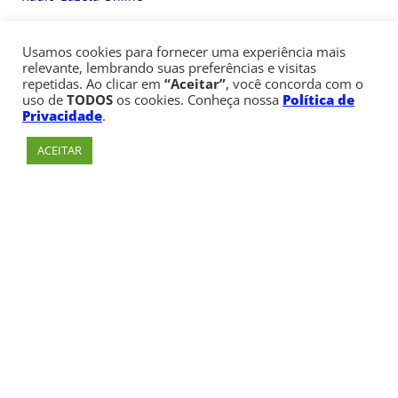
A CÁSPER NAS REDES SOCIAIS
Usamos cookies para fornecer uma experiência mais
relevante, lembrando suas preferências e visitas
repetidas. Ao clicar em
“Aceitar”
, você concorda com o
Facebook
Instagram
X
Youtube
LinkedIn
TikTok
uso de
TODOS
os cookies. Conheça nossa
Política de
Privacidade
.
ACEITAR
Consulte aqui o cadastro da Instituição no
Sistema e-MEC