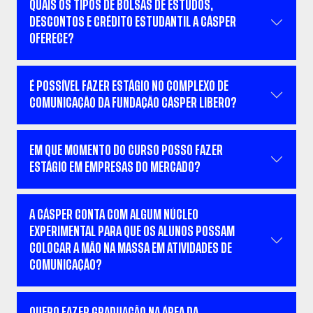
QUAIS OS TIPOS DE BOLSAS DE ESTUDOS,
DESCONTOS E CRÉDITO ESTUDANTIL A CÁSPER
OFERECE?
É POSSÍVEL FAZER ESTÁGIO NO COMPLEXO DE
COMUNICAÇÃO DA FUNDAÇÃO CÁSPER LIBERO?
EM QUE MOMENTO DO CURSO POSSO FAZER
ESTÁGIO EM EMPRESAS DO MERCADO?
A CÁSPER CONTA COM ALGUM NÚCLEO
EXPERIMENTAL PARA QUE OS ALUNOS POSSAM
COLOCAR A MÃO NA MASSA EM ATIVIDADES DE
COMUNICAÇÃO?
QUERO FAZER GRADUAÇÃO NA ÁREA DA