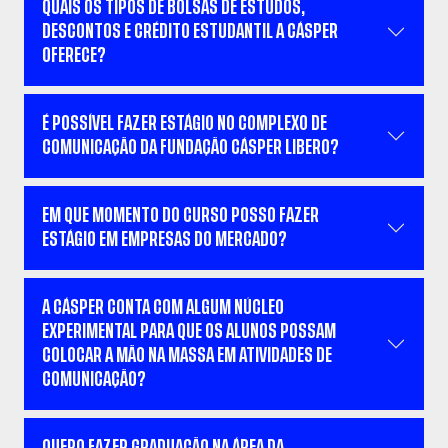
QUAIS OS TIPOS DE BOLSAS DE ESTUDOS,
DESCONTOS E CRÉDITO ESTUDANTIL A CÁSPER
OFERECE?
É POSSÍVEL FAZER ESTÁGIO NO COMPLEXO DE
COMUNICAÇÃO DA FUNDAÇÃO CÁSPER LIBERO?
EM QUE MOMENTO DO CURSO POSSO FAZER
ESTÁGIO EM EMPRESAS DO MERCADO?
A CÁSPER CONTA COM ALGUM NÚCLEO
EXPERIMENTAL PARA QUE OS ALUNOS POSSAM
COLOCAR A MÃO NA MASSA EM ATIVIDADES DE
COMUNICAÇÃO?
QUERO FAZER GRADUAÇÃO NA ÁREA DA