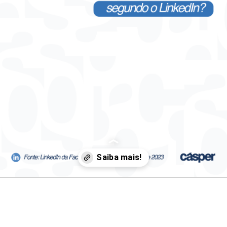
Opening
https://casperlibero.edu.br/noticias/casperianos-no-mercado-de-trabalho-onde-os-alunos-da-casper-estao-atuando-segundo-o-linkedin/