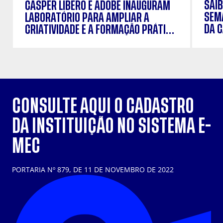
SAIB
CÁSPER LÍBERO E ADOBE INAUGURAM
SEM
LABORATÓRIO PARA AMPLIAR A
DA 
CRIATIVIDADE E A FORMAÇÃO PRÁTICA
DOS ESTUDANTES
CONSULTE AQUI O CADASTRO
DA INSTITUIÇÃO NO SISTEMA E-
MEC
PORTARIA Nº 879, DE 11 DE NOVEMBRO DE 2022