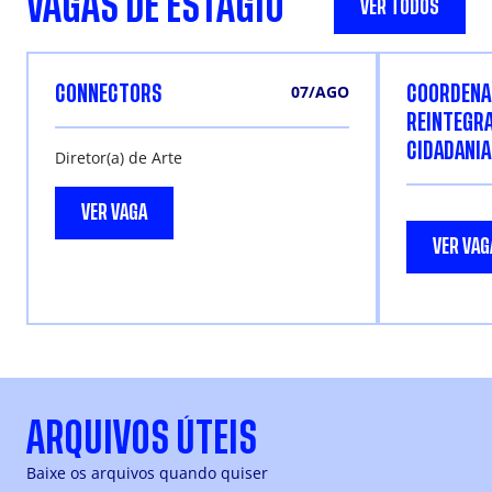
VAGAS DE ESTÁGIO
VER TODOS
07/AGO
CONNECTORS
COORDENA
REINTEGRA
CIDADANIA
Diretor(a) de Arte
VER VAGA
VER VAG
ARQUIVOS ÚTEIS
Baixe os arquivos quando quiser