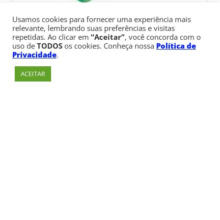
Usamos cookies para fornecer uma experiência mais
relevante, lembrando suas preferências e visitas
repetidas. Ao clicar em
“Aceitar”
, você concorda com o
uso de
TODOS
os cookies. Conheça nossa
Política de
Privacidade
.
ACEITAR
Av. Paulista, 900 – Bela Vista – São Paulo, SP
Telefone:
+55 (11) 3170-5600
© Copyright 1947 - 2026 Faculdade Cásper Líbero