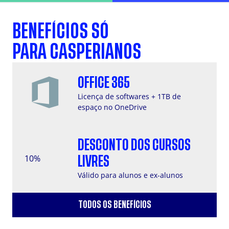
Bem-vindo, casperiano(a)! Aqui você encontra seus
principais recursos e benefícios, como acesso ao Portal
Acadêmico, Office 365 com 1 TB de armazenamento,
BENEFÍCIOS SÓ
tutoriais de primeiro acesso e serviços online essenciais
para sua jornada acadêmica na Faculdade Cásper Líbero.
PARA CASPERIANOS
OFFICE 365
Licença de softwares + 1TB de
espaço no OneDrive
DESCONTO DOS CURSOS
10%
LIVRES
Válido para alunos e ex-alunos
TODOS OS BENEFÍCIOS