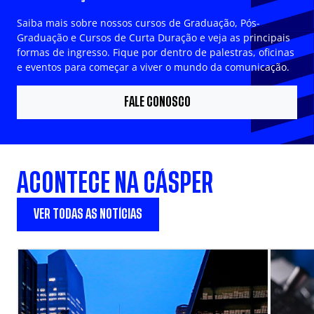
Saiba mais sobre nossos cursos de Graduação, Pós-
Graduação e Cursos de Curta Duração e veja as principais
formas de ingresso. Fique por dentro de palestras, oficinas
e eventos para começar a viver o mundo da comunicação.
FALE CONOSCO
ACONTECE NA CÁSPER
VER TODAS AS NOTÍCIAS