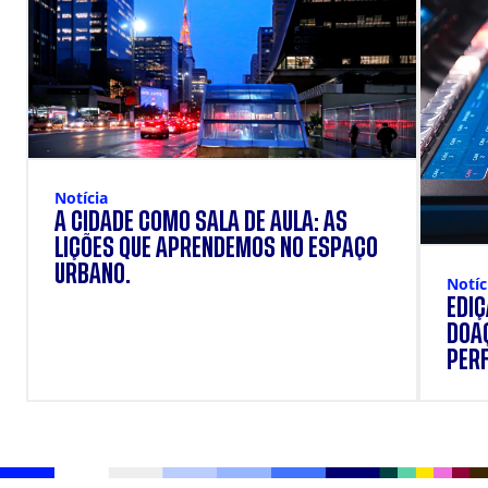
Notícia
A CIDADE COMO SALA DE AULA: AS
LIÇÕES QUE APRENDEMOS NO ESPAÇO
URBANO.
Notíc
EDI
DOAÇ
PERF
SUP