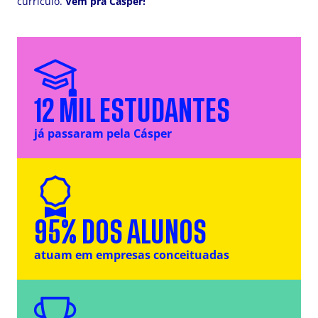
currículo.
Vem pra Cásper!
12 MIL
ESTUDANTES
já passaram pela Cásper
95% DOS ALUNOS
atuam em empresas conceituadas