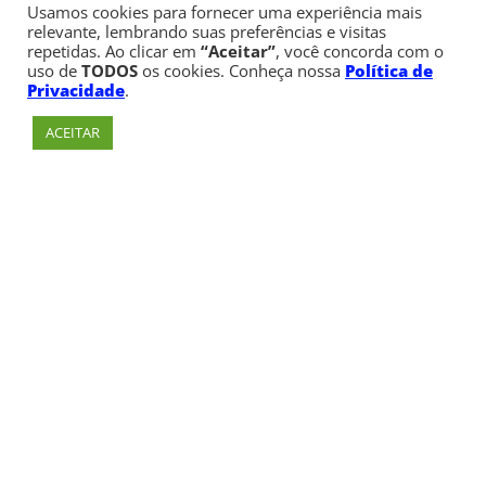
Usamos cookies para fornecer uma experiência mais
relevante, lembrando suas preferências e visitas
repetidas. Ao clicar em
“Aceitar”
, você concorda com o
uso de
TODOS
os cookies. Conheça nossa
Política de
Privacidade
.
ACEITAR
Av. Paulista, 900 – Bela Vista – São Paulo, SP
Telefone:
+55 (11) 3170-5600
Razão social: Fundação Cásper Líbero