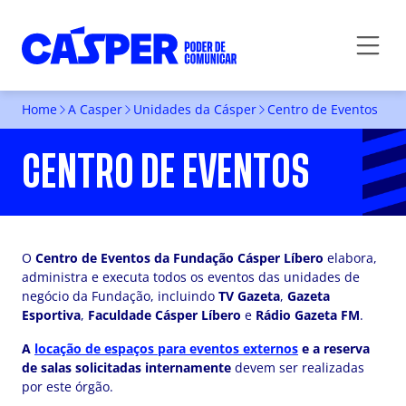
Home
A Casper
Unidades da Cásper
Centro de Eventos
CENTRO DE EVENTOS
O
Centro de Eventos da Fundação Cásper Líbero
elabora,
administra e executa todos os eventos das unidades de
negócio da Fundação, incluindo
TV Gazeta
,
Gazeta
Esportiva
,
Faculdade Cásper Líbero
e
Rádio Gazeta FM
.
A
locação de espaços para eventos externos
e a reserva
de salas solicitadas internamente
devem ser realizadas
por este órgão.