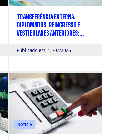
TRANSFERÊNCIA EXTERNA,
DIPLOMADOS, REINGRESSO E
VESTIBULARES ANTERIORES:
INSCRIÇÕES ABERTAS PARA O
PROCESSO SELETIVO 2026 DA
Publicado em: 13/07/2026
CÁSPER LÍBERO
NOTÍCIA