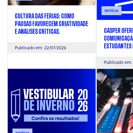
NOTÍCIA
CULTURA DAS FÉRIAS: COMO
PAUSAS FAVORECEM CRIATIVIDADE
CÁSPER OFERE
E ANÁLISES CRÍTICAS.
COMUNICAÇÃ
ESTUDANTES D
Publicado em: 22/07/2026
MÉDIO NA ES
Publicado em:
NOTÍCIA