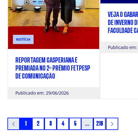
VEJA O GABAR
DE INVERNO D
FACULDADE C
NOTÍCIA
Publicado em:
REPORTAGEM CASPERIANA É
PREMIADA NO 2º PRÊMIO FETPESP
DE COMUNICAÇÃO
Publicado em: 29/06/2026
1
2
3
4
5
…
218