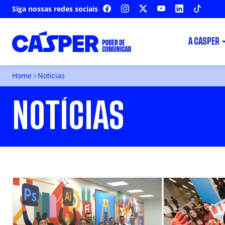
Siga nossas redes sociais
FACEBOOK
INSTAGRAM
X
YOUTUBE
LINKEDIN
TIKTOK
A CÁSPER
Home
Notícias
NOTÍCIAS