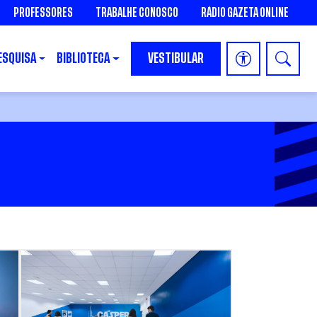
PROFESSORES
TRABALHE CONOSCO
RÁDIO GAZETA ONLINE
ESQUISA
BIBLIOTECA
VESTIBULAR