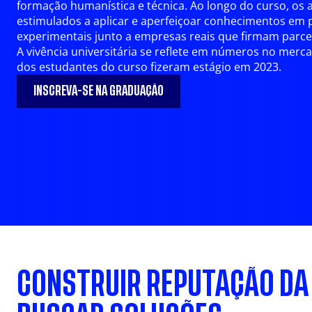
formação humanística e técnica. Ao longo do curso, os 
estimulados a aplicar e aperfeiçoar conhecimentos em 
experimentais junto a empresas reais que firmam parce
A vivência universitária se reflete em números no merc
dos estudantes do curso fizeram estágio em 2023.
INSCREVA-SE NA GRADUAÇÃO
CONSTRUIR REPUTAÇÃO DA