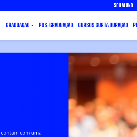
SOU ALUNO
GRADUAÇÃO
PÓS-GRADUAÇÃO
CURSOS CURTA DURAÇÃO
P
o Cásper
Matriz Curricular
cas contam com uma