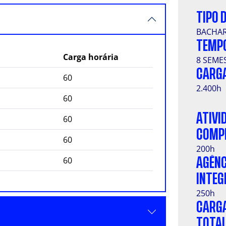
TIPO 
BACHA
TEMPO
Carga horária
8 SEME
CARGA
60
2.400h
60
ATIVI
60
COMP
60
200h
60
AGÊNC
INTE
250h
CARGA
TOTA