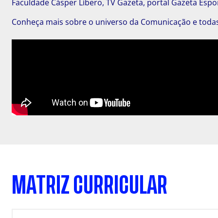
Faculdade Cásper Líbero, TV Gazeta, portal Gazeta Espor
Conheça mais sobre o universo da Comunicação e todas 
MATRIZ CURRICULAR