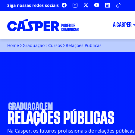
Siga nossas redes sociais
FACEBOOK
INSTAGRAM
X
YOUTUBE
LINKEDIN
TIKTOK
A CÁSPER
RELAÇÕES PÚBLICAS
Sobre o Curso
Univers
Home
Graduação
Cursos
Relações Públicas
GRADUAÇÃO EM
RELAÇÕES PÚBLICAS
Na Cásper, os futuros profissionais de relações públi