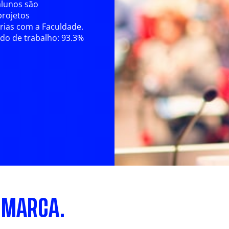
alunos são
projetos
rias com a Faculdade.
ado de trabalho: 93.3%
 MARCA.