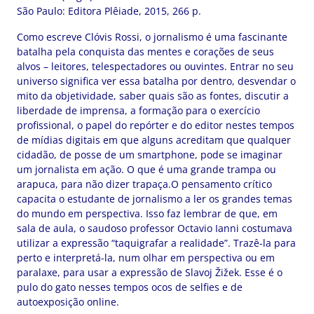
São Paulo: Editora Plêiade, 2015, 266 p.
Como escreve Clóvis Rossi, o jornalismo é uma fascinante
batalha pela conquista das mentes e corações de seus
alvos – leitores, telespectadores ou ouvintes. Entrar no seu
universo significa ver essa batalha por dentro, desvendar o
mito da objetividade, saber quais são as fontes, discutir a
liberdade de imprensa, a formação para o exercício
profissional, o papel do repórter e do editor nestes tempos
de mídias digitais em que alguns acreditam que qualquer
cidadão, de posse de um smartphone, pode se imaginar
um jornalista em ação. O que é uma grande trampa ou
arapuca, para não dizer trapaça.O pensamento crítico
capacita o estudante de jornalismo a ler os grandes temas
do mundo em perspectiva. Isso faz lembrar de que, em
sala de aula, o saudoso professor Octavio Ianni costumava
utilizar a expressão “taquigrafar a realidade”. Trazê-la para
perto e interpretá-la, num olhar em perspectiva ou em
paralaxe, para usar a expressão de Slavoj Žižek. Esse é o
pulo do gato nesses tempos ocos de selfies e de
autoexposição online.