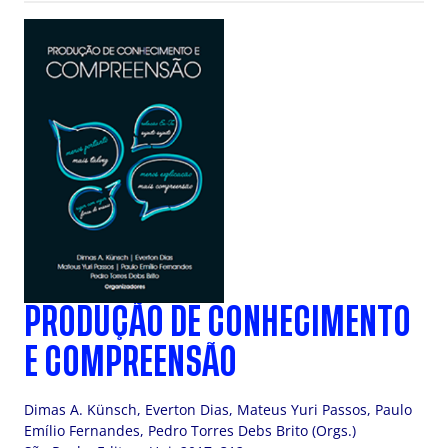
PRODUÇÃO DE CONHECIMENTO
E COMPREENSÃO
Dimas A. Künsch, Everton Dias, Mateus Yuri Passos, Paulo
Emílio Fernandes, Pedro Torres Debs Brito (Orgs.)