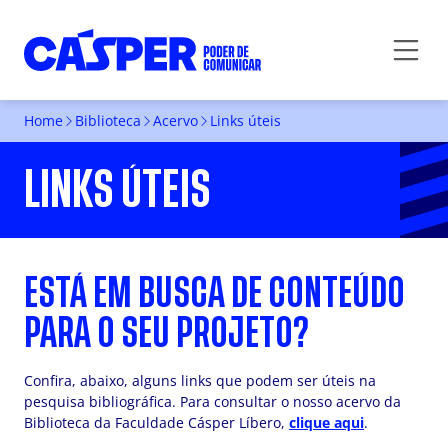
Home
Biblioteca
Acervo
Links úteis
LINKS ÚTEIS
ESTÁ EM BUSCA DE CONTEÚDO
PARA O SEU PROJETO?
Confira, abaixo, alguns links que podem ser úteis na
pesquisa bibliográfica. Para consultar o nosso acervo da
Biblioteca da Faculdade Cásper Líbero,
clique aqui
.