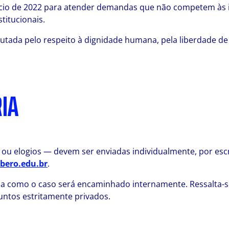
nício de 2022 para atender demandas que não competem às i
stitucionais.
tada pelo respeito à dignidade humana, pela liberdade de e
IA
u elogios — devem ser enviadas individualmente, por escrit
bero.edu.br
.
a como o caso será encaminhado internamente. Ressalta-se
untos estritamente privados.