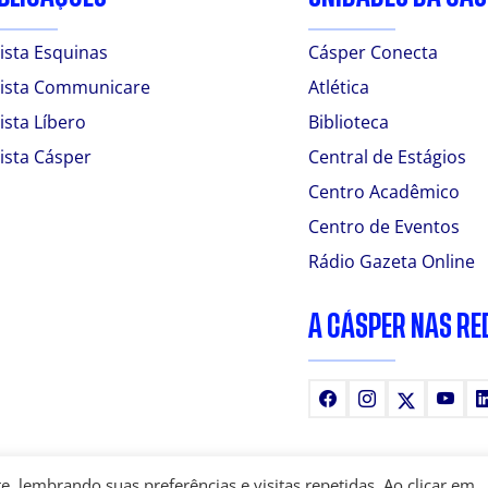
ista Esquinas
Cásper Conecta
ista Communicare
Atlética
ista Líbero
Biblioteca
ista Cásper
Central de Estágios
Centro Acadêmico
Centro de Eventos
Rádio Gazeta Online
A CÁSPER NAS RE
Facebook
Instagram
X
You
 lembrando suas preferências e visitas repetidas. Ao clicar em