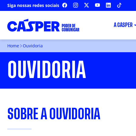
Siga nossas redes sociais
FACEBOOK
INSTAGRAM
X
YOUTUBE
LINKEDIN
TIKTOK
A CÁSPER
Home
Ouvidoria
OUVIDORIA
SOBRE A OUVIDORIA