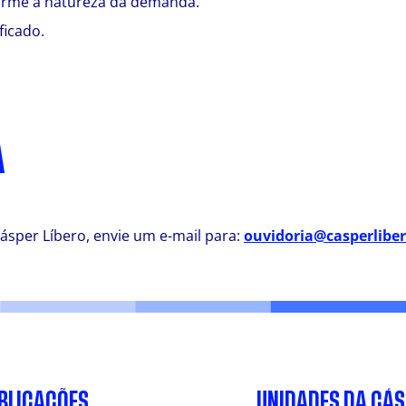
nforme a natureza da demanda.
ficado.
A
ásper Líbero, envie um e-mail para:
ouvidoria@casperliber
BLICAÇÕES
UNIDADES DA CÁ