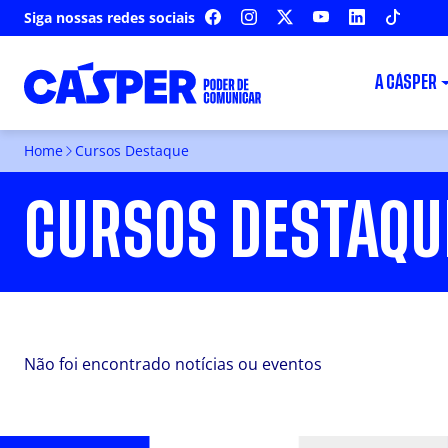
Siga nossas redes sociais
FACEBOOK
INSTAGRAM
X
YOUTUBE
LINKEDIN
TIKTOK
A CÁSPER
Home
Cursos Destaque
CURSOS DESTAQU
Não foi encontrado notícias ou eventos