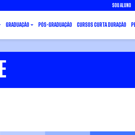
SOU ALUNO
GRADUAÇÃO
PÓS-GRADUAÇÃO
CURSOS CURTA DURAÇÃO
P
E