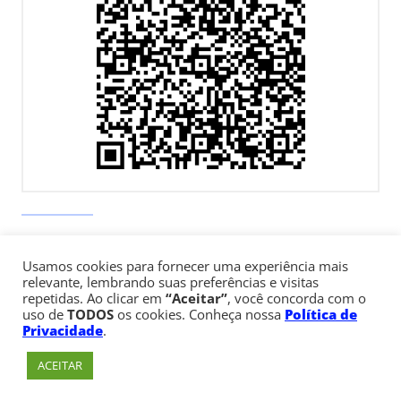
Av. Paulista, 900 – Bela Vista – São Paulo, SP
Telefone:
+55 (11) 3170-5600
Usamos cookies para fornecer uma experiência mais
relevante, lembrando suas preferências e visitas
repetidas. Ao clicar em
“Aceitar”
, você concorda com o
uso de
TODOS
os cookies. Conheça nossa
Política de
© Copyright 1947 - 2026 Faculdade Cásper Líbero
Privacidade
.
ACEITAR