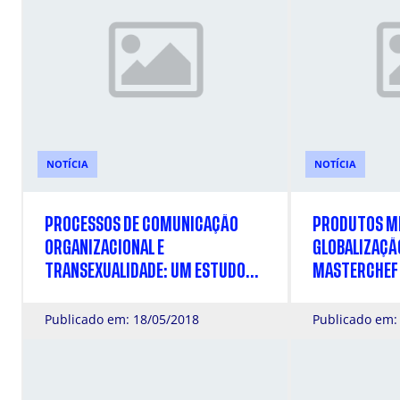
NOTÍCIA
NOTÍCIA
PROCESSOS DE COMUNICAÇÃO
PRODUTOS MI
ORGANIZACIONAL E
GLOBALIZAÇÃO
TRANSEXUALIDADE: UM ESTUDO
MASTERCHEF 
SOBRE O PAPEL ESTRATÉGICO DA
COMUNICAÇÃO NA INCLUSÃO DE
Publicado em: 18/05/2018
Publicado em:
GÊNERO NAS “MELHORES
EMPRESAS PARA SE TRABALHAR”