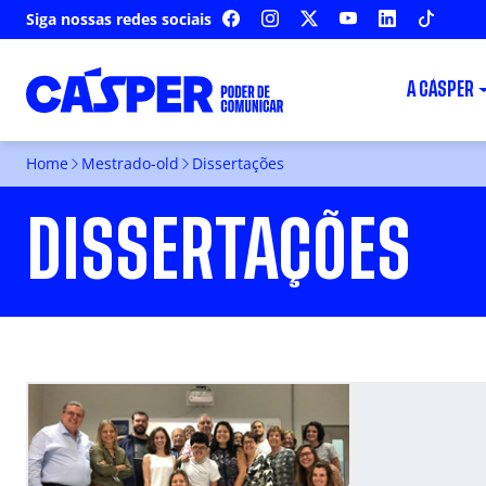
Siga nossas redes sociais
FACEBOOK
INSTAGRAM
X
YOUTUBE
LINKEDIN
TIKTOK
A CÁSPER
Home
Mestrado-old
Dissertações
DISSERTAÇÕES