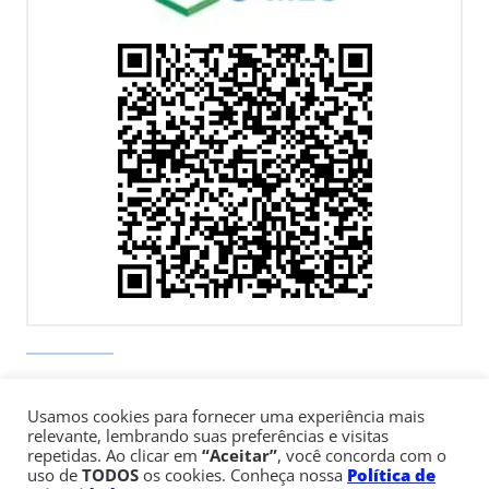
Av. Paulista, 900 – Bela Vista – São Paulo, SP
Telefone:
+55 (11) 3170-5600
Usamos cookies para fornecer uma experiência mais
relevante, lembrando suas preferências e visitas
repetidas. Ao clicar em
“Aceitar”
, você concorda com o
uso de
TODOS
os cookies. Conheça nossa
Política de