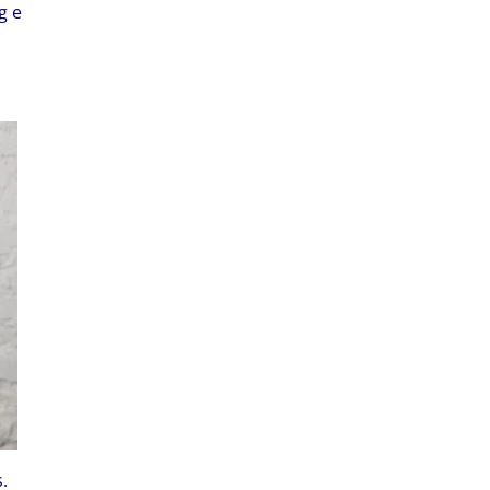
g e
.