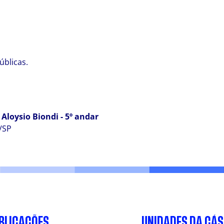
úblicas.
Aloysio Biondi - 5º andar
o/SP
BLICAÇÕES
UNIDADES DA CÁ