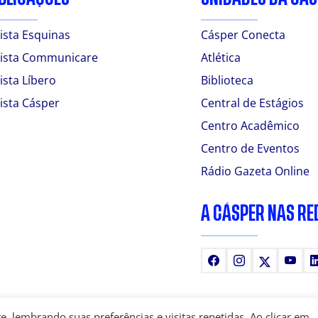
ista Esquinas
Cásper Conecta
ista Communicare
Atlética
ista Líbero
Biblioteca
ista Cásper
Central de Estágios
Centro Acadêmico
Centro de Eventos
Rádio Gazeta Online
A CÁSPER NAS RE
Facebook
Instagram
X
You
 lembrando suas preferências e visitas repetidas. Ao clicar em