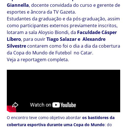
Giannella
, docente convidada do curso e gerente de
esportes e âncora da TV Gazeta.
Estudantes da graduação e da pós-graduação, assim
como participantes externos previamente inscritos,
lotaram a sala Aloysio Biondi, da
Faculdade Cásper
Líbero
, para ouvir
Tiago
Salazar e Alexandre
Silvestre
contarem como foi o dia a dia da cobertura
da Copa do Mundo de Futebol no Catar.
Veja a reportagem completa.
O encontro teve como objetivo abordar
os bastidores da
cobertura esportiva durante uma Copa do Mundo
: do