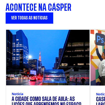
ACONTECE NA CÁSPER
VER TODAS AS NOTÍCIAS
Notícia
Notíc
A CIDADE COMO SALA DE AULA: AS
CÁSP
LIÇÕES QUE APRENDEMOS NO ESPAÇO
LAB