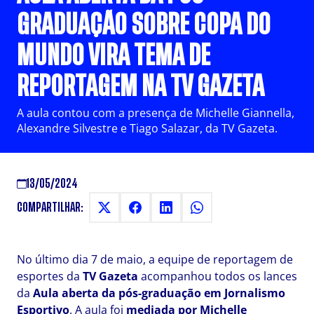
GRADUAÇÃO SOBRE COPA DO
MUNDO VIRA TEMA DE
REPORTAGEM NA TV GAZETA
A aula contou com a presença de Michelle Giannella,
Alexandre Silvestre e Tiago Salazar, da TV Gazeta.
13/05/2024
COMPARTILHAR:
No último dia 7 de maio, a equipe de reportagem de
esportes da
TV Gazeta
acompanhou todos os lances
da
Aula aberta da pós-graduação em Jornalismo
Esportivo
. A aula foi
mediada por Michelle