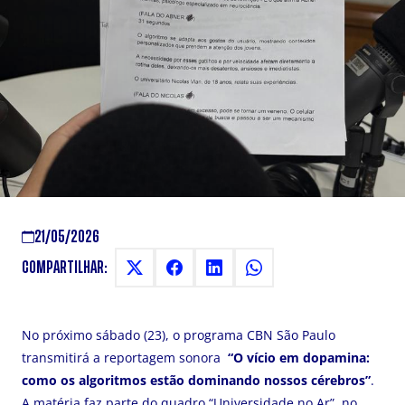
PRODUZIDA POR CASPERIANOS
SOBRE VÍCIO EM DOPAMINA
No próximo sábado, a CBN São Paulo veiculará a
reportagem “O vício em dopamina: como os
algoritmos estão dominando nossos cérebros”,
produzida por alunos da Faculdade Cásper Líbero.
21/05/2026
COMPARTILHAR:
No próximo sábado (23), o programa CBN São Paulo
transmitirá a reportagem sonora
“
O vício em dopamina:
como os algoritmos estão dominando nossos cérebros”
.
A matéria faz parte do quadro “Universidade no Ar”, no