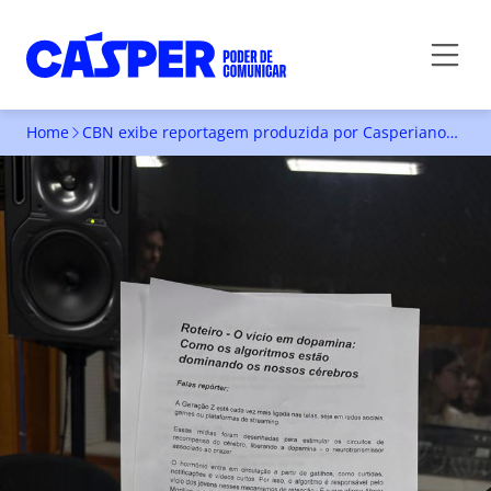
Home
CBN exibe reportagem produzida por Casperianos sobre vício em dopamina
CBN EXIBE REPORTAGEM