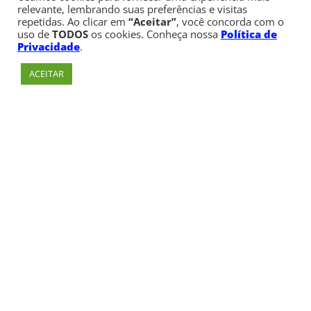
relevante, lembrando suas preferências e visitas
repetidas. Ao clicar em
“Aceitar”
, você concorda com o
uso de
TODOS
os cookies. Conheça nossa
Política de
Privacidade
.
ACEITAR
Av. Paulista, 900 – Bela Vista – São Paulo, SP
Telefone:
+55 (11) 3170-5600
© Copyright 1947 - 2026 Faculdade Cásper Líbero