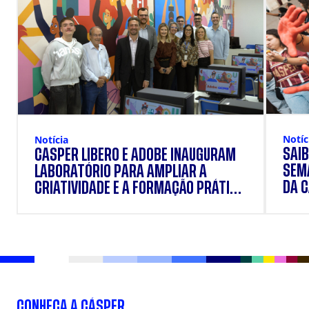
Notíc
Notícia
SAIB
CÁSPER LÍBERO E ADOBE INAUGURAM
SEM
LABORATÓRIO PARA AMPLIAR A
DA 
CRIATIVIDADE E A FORMAÇÃO PRÁTICA
DOS ESTUDANTES
CONHEÇA A CÁSPER