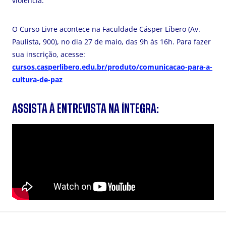
violência.
O Curso Livre acontece na Faculdade Cásper Líbero (Av.
Paulista, 900), no dia 27 de maio, das 9h às 16h. Para fazer
sua inscrição, acesse:
cursos.casperlibero.edu.br/produto/comunicacao-para-a-
cultura-de-paz
ASSISTA À ENTREVISTA NA ÍNTEGRA: