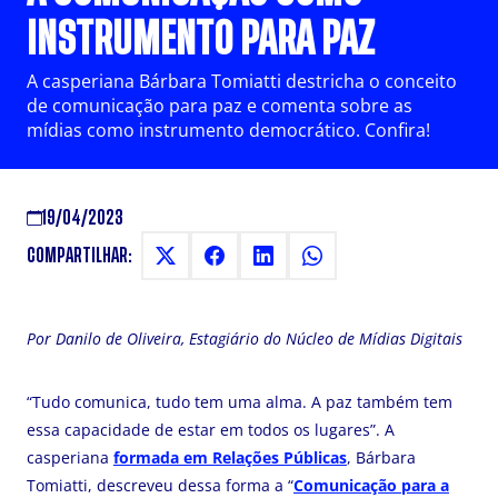
INSTRUMENTO PARA PAZ
A casperiana Bárbara Tomiatti destricha o conceito
de comunicação para paz e comenta sobre as
mídias como instrumento democrático. Confira!
19/04/2023
COMPARTILHAR:
Por Danilo de Oliveira, Estagiário do Núcleo de Mídias Digitais
“Tudo comunica, tudo tem uma alma. A paz também tem
essa capacidade de estar em todos os lugares”. A
casperiana
formada em Relações Públicas
, Bárbara
Tomiatti, descreveu dessa forma a “
Comunicação para a