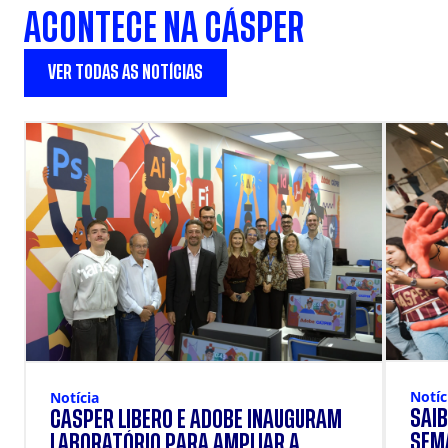
ACONTECE NA CÁSPER
VER TODAS AS NOTÍCIAS
Notíc
Notícia
SAIB
CÁSPER LÍBERO E ADOBE INAUGURAM
SEM
LABORATÓRIO PARA AMPLIAR A