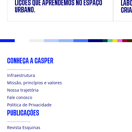
LIÇÕES QUE APRENDEMOS NO ESPAÇO
LAB
URBANO.
CRIA
DOS
CONHEÇA A CÁSPER
Infraestrutura
Missão, princípios e valores
Nossa trajetória
Fale conosco
Politica de Privacidade
PUBLICAÇÕES
Revista Esquinas