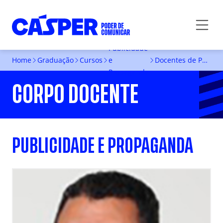
Publicidade
Home
Graduação
Cursos
e
Docentes de Publicidade e Propaganda
Propaganda
CORPO DOCENTE
PUBLICIDADE E PROPAGANDA