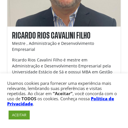
RICARDO RIOS CAVALINI FILHO
Mestre , Administração e Desenvolvimento
Empresarial
Ricardo Rios Cavalini Filho é mestre em
Administração e Desenvolvimento Empresarial pela
Universidade Estácio de Sá e possui MBA em Gestão
Empresarial pela Fundação Getulio Vargas (FGV).
Usamos cookies para fornecer uma experiência mais
Realizou formação complementar em gestão e
relevante, lembrando suas preferências e visitas
liderança em instituições internacionais, incluindo a
repetidas. Ao clicar em
“Aceitar”
, você concorda com o
York University (Canadá), e atualmente cursa MBA em
uso de
TODOS
os cookies. Conheça nossa
Política de
Gestão de Projetos pela HSM University. Professor e
Privacidade
.
executivo com mais de duas décadas de experiência
nas áreas de estratégia, marketing, inovação e gestão
ACEITAR
educacional, desenvolveu trajetória dedicada à
interface entre gestão, educação e transformação