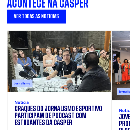
ACONTECE NA CÁSPER
VER TODAS AS NOTÍCIAS
jornalismo
jornali
Notícia
CRAQUES DO JORNALISMO ESPORTIVO
Notíc
PARTICIPAM DE PODCAST COM
JOVE
ESTUDANTES DA CÁSPER
PRO