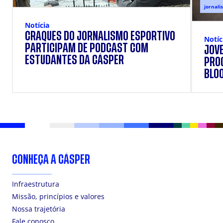
jornali
Notícia
CRAQUES DO JORNALISMO ESPORTIVO
Notíc
PARTICIPAM DE PODCAST COM
JOVE
ESTUDANTES DA CÁSPER
PRO
BLO
CONHEÇA A CÁSPER
Infraestrutura
Missão, princípios e valores
Nossa trajetória
Fale conosco