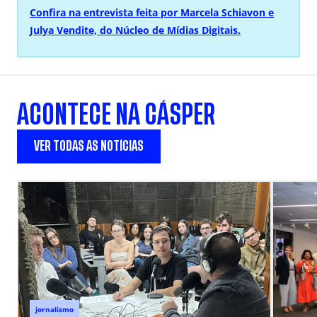
Confira na entrevista feita por Marcela Schiavon e
Julya Vendite, do Núcleo de Mídias Digitais.
ACONTECE NA CÁSPER
VER TODAS AS NOTÍCIAS
jornalismo