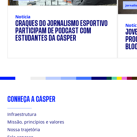
jornali
Notícia
CRAQUES DO JORNALISMO ESPORTIVO
Notíc
PARTICIPAM DE PODCAST COM
JOVE
ESTUDANTES DA CÁSPER
PRO
BLO
CONHEÇA A CÁSPER
Infraestrutura
Missão, princípios e valores
Nossa trajetória