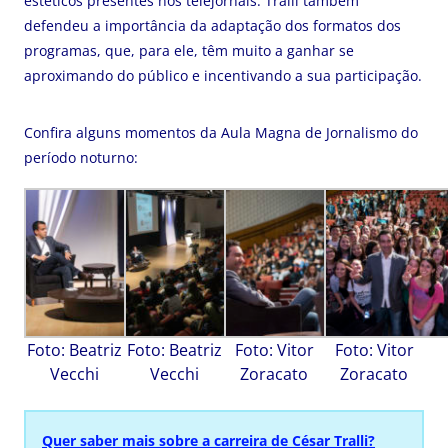
estéticos presentes nos telejornais. Tralli também
defendeu a importância da adaptação dos formatos dos
programas, que, para ele, têm muito a ganhar se
aproximando do público e incentivando a sua participação.
Confira alguns momentos da Aula Magna de Jornalismo do
período noturno:
Foto: Beatriz
Foto: Beatriz
Foto: Vitor
Foto: Vitor
Vecchi
Vecchi
Zoracato
Zoracato
Quer saber mais sobre a carreira de César Tralli?