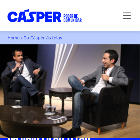
Home
Da Cásper às telas
DA CÁSPER ÀS TELAS