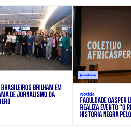
Jornalismo
 BRASILEIROS BRILHAM EM
Notícia
MA DE JORNALISMO DA
FACULDADE CÁSPER L
BERG
REALIZA EVENTO “O R
HISTÓRIA NEGRA PEL
DE SÃO PAULO” COM 
AFRICÁSPER