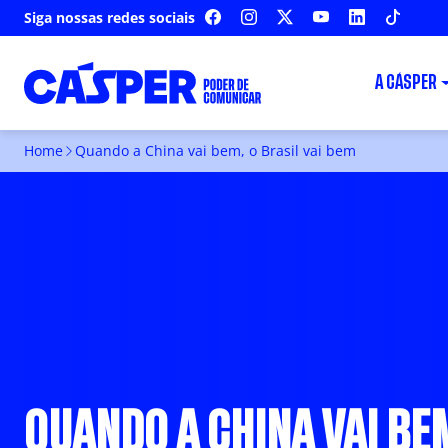
Siga nossas redes sociais
FACEBOOK
INSTAGRAM
X
YOUTUBE
LINKEDIN
TIKTOK
A CÁSPER
Home
Quando a China vai bem, o Brasil vai bem
QUANDO A CHINA VAI BE