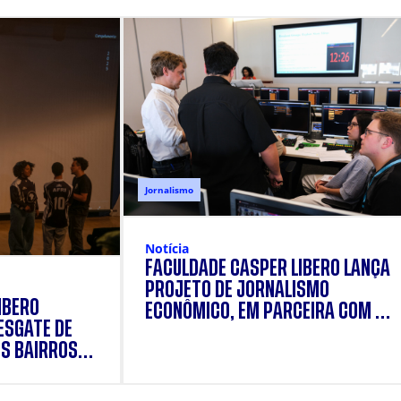
Jornalismo
Notícia
FACULDADE CÁSPER LÍBERO LANÇA
PROJETO DE JORNALISMO
ÍBERO
ECONÔMICO, EM PARCEIRA COM A
ESGATE DE
BLOOMBERG E A UNIVERSIDADE DA
OS BAIRROS
CAROLINA DO NORTE (EUA)
COLETIVO