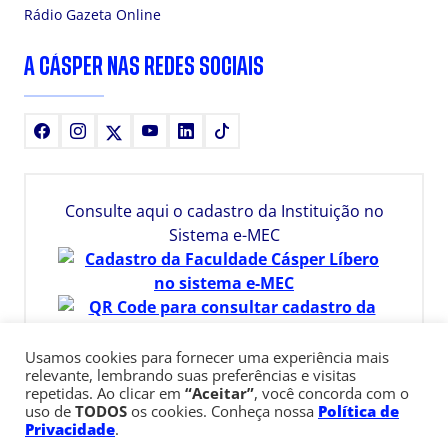
Rádio Gazeta Online
A CÁSPER NAS REDES SOCIAIS
Facebook
Instagram
X
Youtube
LinkedIn
TikTok
Consulte aqui o cadastro da Instituição no
Sistema e-MEC
Usamos cookies para fornecer uma experiência mais
relevante, lembrando suas preferências e visitas
repetidas. Ao clicar em
“Aceitar”
, você concorda com o
uso de
TODOS
os cookies. Conheça nossa
Política de
Privacidade
.
Av. Paulista, 900 – Bela Vista – São Paulo, SP