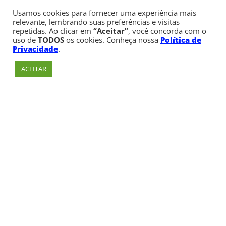
Usamos cookies para fornecer uma experiência mais
relevante, lembrando suas preferências e visitas
repetidas. Ao clicar em
“Aceitar”
, você concorda com o
uso de
TODOS
os cookies. Conheça nossa
Política de
Privacidade
.
ACEITAR
Av. Paulista, 900 – Bela Vista – São Paulo, SP
Telefone:
+55 (11) 3170-5600
© Copyright 1947 - 2026 Faculdade Cásper Líbero