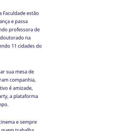
a Faculdade estão
iança e passa
endo professora de
o doutorado na
endo 11 cidades do
har sua mesa de
curam companhia,
tivo é amizade,
rty, a plataforma
mpo.
 cinema e sempre
a quem trabalha