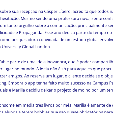
sobre sua recepção na Cásper Líbero, acredita que todos n
m hesitação. Mesmo sendo uma professora nova, sente conf
 com tanto orgulho sobre a comunicação, principalmente s
blicidade e Propaganda. Esse ano dedica parte do tempo n
 como pesquisadora convidada de um estudo global envolv
University Global London.
Table parte de uma ideia inovadora, que é poder compartil
er lugar no mundo. A ideia não é só para aqueles que pro
er amigos. Ao reserva um lugar, o cliente decide se o obje
ing. Embora o app tenha feito muito sucesso na Campus Pa
irtuais e Marilia decidiu deixar o projeto de molho por um te
consome em média três livros por mês, Marilia é amante de
os alunos a terem hobbies que são quase obrigatórios par