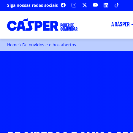
Siga nossas redes sociais
FACEBOOK
INSTAGRAM
X
YOUTUBE
LINKEDIN
TIKTOK
A CÁSPER
Home
De ouvidos e olhos abertos