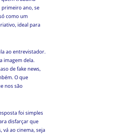
 primeiro ano, se
a só como um
iativo, ideal para
a ao entrevistador.
 a imagem dela.
so de fake news,
ambém. O que
ue nos são
esposta foi simples
ara disfarçar que
 vá ao cinema, seja