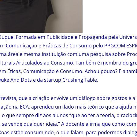
 Duque. Formada em Publicidade e Propaganda pela Univers
 em Comunicação e Práticas de Consumo pelo PPGCOM ESP
a área e mesma instituição com uma pesquisa sobre Pro
ulturais Articulados ao Consumo. Também é membro do gr
em Éticas, Comunicação e Consumo. Achou pouco? Ela ta
Duke And Dots e da startup Crushing Table.
ntrevista, que a criação envolve um diálogo sobre gostos e 
ação na ECA, aprendeu um lado mais teórico que a ajuda na 
o que sempre diz aos alunos ”que ao ter a teoria, o racio
 se vende qualquer ideia.” A docente afirma que como comu
soas estão consumindo, o que falam, para podermos dialog