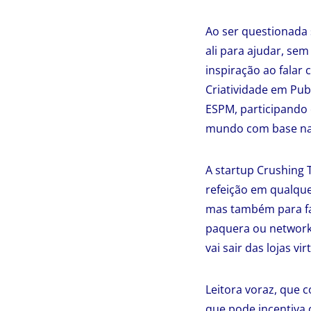
Ao ser questionada 
ali para ajudar, se
inspiração ao falar
Criatividade em Pu
ESPM, participando
mundo com base na 
A startup Crushing 
refeição em qualqu
mas também para faz
paquera ou network
vai sair das lojas v
Leitora voraz, que 
que pode incentiva 