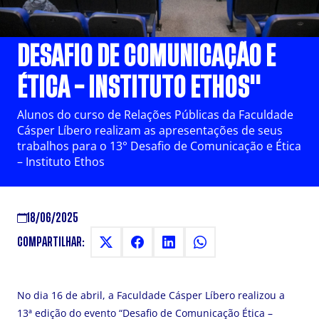
SEUS TRABALHOS PARA "XIII
DESAFIO DE COMUNICAÇÃO E
ÉTICA – INSTITUTO ETHOS"
Alunos do curso de Relações Públicas da Faculdade
Cásper Líbero realizam as apresentações de seus
trabalhos para o 13° Desafio de Comunicação e Ética
– Instituto Ethos
18/06/2025
COMPARTILHAR:
No dia 16 de abril, a Faculdade Cásper Líbero realizou a
13ª edição do evento “Desafio de Comunicação Ética –