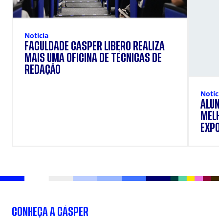
Notícia
FACULDADE CÁSPER LÍBERO REALIZA
MAIS UMA OFICINA DE TÉCNICAS DE
REDAÇÃO
Notíc
ALUN
MEL
EXP
CONHEÇA A CÁSPER