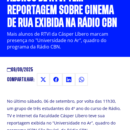
REPORTAGEM SOBRE CINEMA
DE RUA EXIBIDA NA RÁDIO CBN
Mais alunos de RTVI da Cásper Líbero marcam
presença no "Universidade no Ar", quadro do
programa da Rádio CBN.
09/09/2025
COMPARTILHAR:
No último sábado, 06 de setembro, por volta das 11h30,
um grupo de três estudantes do 4º ano do curso de Rádio,
TV e Internet da Faculdade Cásper Líbero teve sua
reportagem exibida no “Universidade no Ar”, quadro do