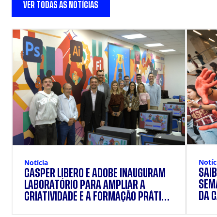
VER TODAS AS NOTÍCIAS
Notíc
Notícia
SAIB
CÁSPER LÍBERO E ADOBE INAUGURAM
SEM
LABORATÓRIO PARA AMPLIAR A
DA 
CRIATIVIDADE E A FORMAÇÃO PRÁTICA
DOS ESTUDANTES