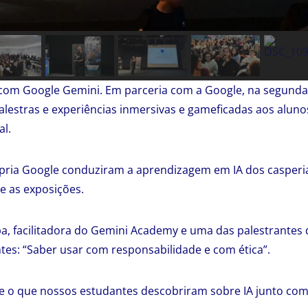
om Google Gemini. Em parceria com a Google, na segunda-f
estras e experiências inmersivas e gameficadas aos alunos
al.
rópria Google conduziram a aprendizagem em IA dos casper
te as exposições.
pa, facilitadora do Gemini Academy e uma das palestrantes
tes: “Saber usar com responsabilidade e com ética”.
e o que nossos estudantes descobriram sobre IA junto com