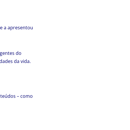
ue a apresentou
igentes do
dades da vida.
onteúdos – como