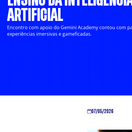
ENSINO DA INTELIGÊNCI
ARTIFICIAL
Encontro com apoio do Gemini Academy contou com pa
experiências imersivas e gameficadas.
07/05/2026