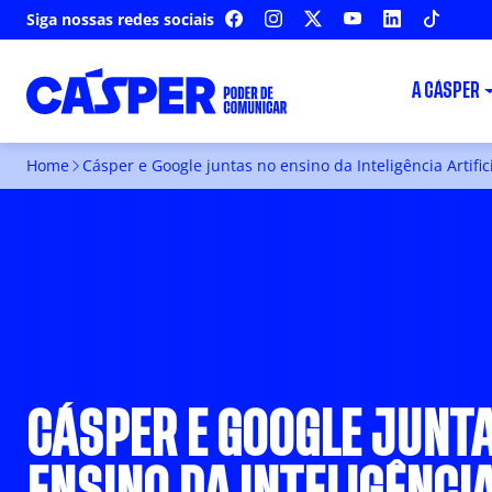
Siga nossas redes sociais
FACEBOOK
INSTAGRAM
X
YOUTUBE
LINKEDIN
TIKTOK
A CÁSPER
Home
Cásper e Google juntas no ensino da Inteligência Artific
CÁSPER E GOOGLE JUNT