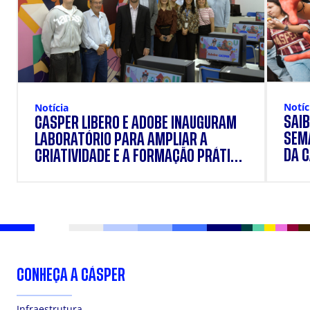
Notíc
Notícia
SAIB
CÁSPER LÍBERO E ADOBE INAUGURAM
SEM
LABORATÓRIO PARA AMPLIAR A
DA 
CRIATIVIDADE E A FORMAÇÃO PRÁTICA
DOS ESTUDANTES
CONHEÇA A CÁSPER
Infraestrutura