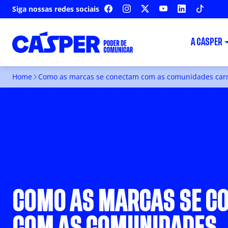
Siga nossas redes sociais
FACEBOOK
INSTAGRAM
X
YOUTUBE
LINKEDIN
TIKTOK
A CÁSPER
Home
Como as marcas se conectam com as comunidades car
COMO AS MARCAS SE C