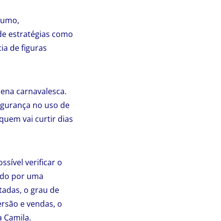
sumo,
de estratégias como
ia de figuras
cena carnavalesca.
egurança no uso de
uem vai curtir dias
sível verificar o
iado por uma
tadas, o grau de
ersão e vendas, o
a Camila.