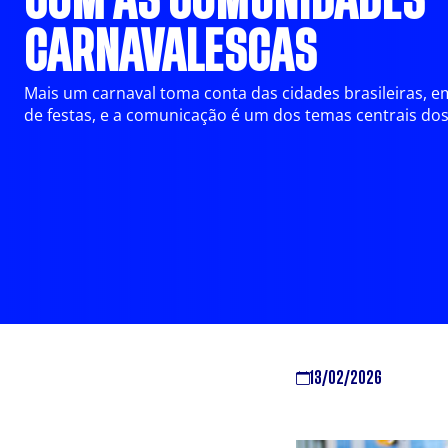
COM AS COMUNIDADES
CARNAVALESCAS
Mais um carnaval toma conta das cidades brasileiras, e
de festas, e a comunicação é um dos temas centrais dos 
13/02/2026