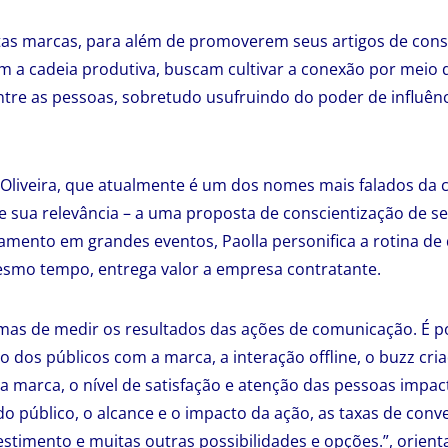
tas marcas, para além de promoverem seus artigos de con
 a cadeia produtiva, buscam cultivar a conexão por meio 
entre as pessoas, sobretudo usufruindo do poder de influênc
a Oliveira, que atualmente é um dos nomes mais falados da 
e sua relevância – a uma proposta de conscientização de s
mento em grandes eventos, Paolla personifica a rotina de q
esmo tempo, entrega valor a empresa contratante.
mas de medir os resultados das ações de comunicação. É pos
o dos públicos com a marca, a interação offline, o buzz cr
 marca, o nível de satisfação e atenção das pessoas impac
o público, o alcance e o impacto da ação, as taxas de conv
estimento e muitas outras possibilidades e opções.”, orient