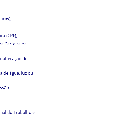
uras);
ca (CPF);
da Carteira de
r alteração de
a de água, luz ou
issão.
onal do Trabalho e