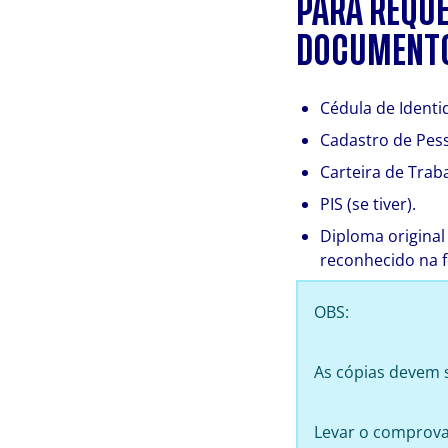
PARA REQUE
DOCUMENTOS
Cédula de Identi
Cadastro de Pess
Carteira de Traba
PIS (se tiver).
Diploma original
reconhecido na f
OBS:
As cópias devem s
Levar o comprova