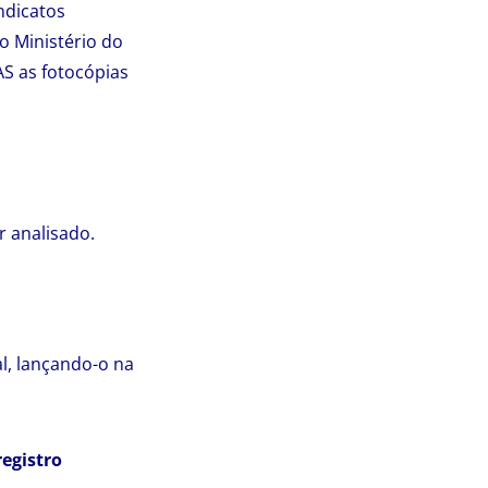
ndicatos
o Ministério do
S as fotocópias
r analisado.
l, lançando-o na
registro