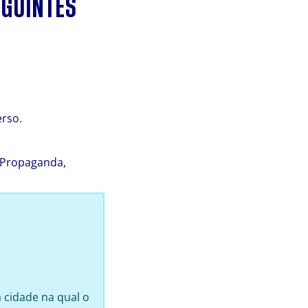
EGUINTES
erso.
e Propaganda,
 cidade na qual o