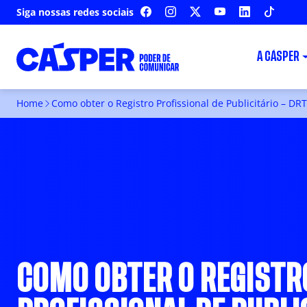
Siga nossas redes sociais
FACEBOOK
INSTAGRAM
X
YOUTUBE
LINKEDIN
TIKTOK
A CÁSPER
Home
Como obter o Registro Profissional de Publicitário – DRT
COMO OBTER O REGISTR