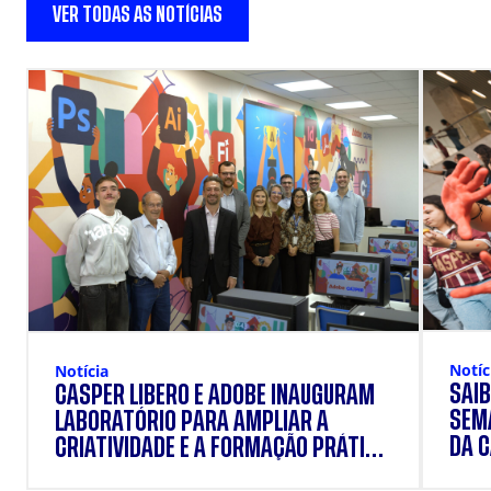
VER TODAS AS NOTÍCIAS
Notíc
Notícia
SAIB
CÁSPER LÍBERO E ADOBE INAUGURAM
SEM
LABORATÓRIO PARA AMPLIAR A
DA 
CRIATIVIDADE E A FORMAÇÃO PRÁTICA
DOS ESTUDANTES