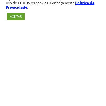
uso de
TODOS
os cookies. Conheça nossa
Política de
Privacidade
.
ACEITAR
Av. Paulista, 900 – Bela Vista – São Paulo, SP
Telefone:
+55 (11) 3170-5600
© Copyright 1947 - 2026 Faculdade Cásper Líbero