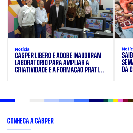
Notíc
Notícia
SAIB
CÁSPER LÍBERO E ADOBE INAUGURAM
SEM
LABORATÓRIO PARA AMPLIAR A
DA 
CRIATIVIDADE E A FORMAÇÃO PRÁTICA
DOS ESTUDANTES
CONHEÇA A CÁSPER