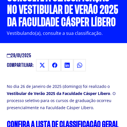
NO VESTIBULAR DE VERÃO 2025
DA FACULDADE CÁSPER LÍBERO
Vestibulando(a), consulte a sua classificação.
29/01/2025
COMPARTILHAR:
No dia 26 de janeiro de 2025 (domingo) foi realizado o
Vestibular de Verão 2025 da Faculdade
Cásper
Líbero
. O
processo seletivo para os cursos de graduação ocorreu
presencialmente na Faculdade Cásper Líbero.
CONFIRA A LISTA DE CLASSIFICAÇÃO GERAL