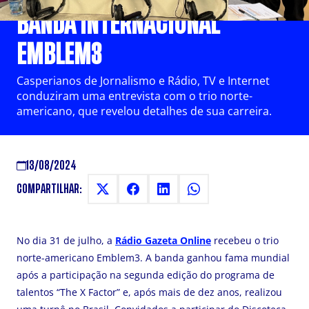
BANDA INTERNACIONAL
EMBLEM3
Casperianos de Jornalismo e Rádio, TV e Internet
conduziram uma entrevista com o trio norte-
americano, que revelou detalhes de sua carreira.
13/08/2024
COMPARTILHAR:
No dia 31 de julho, a
Rádio Gazeta Online
recebeu o trio
norte-americano Emblem3. A banda ganhou fama mundial
após a participação na segunda edição do programa de
talentos “The X Factor” e, após mais de dez anos, realizou