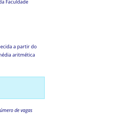
 da Faculdade
cida a partir do
média aritmética
 número de vagas