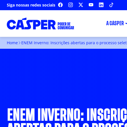
Siga nossas redes sociais
FACEBOOK
INSTAGRAM
X
YOUTUBE
LINKEDIN
TIKTOK
A CÁSPER
Home
ENEM Inverno: Inscrições abertas para o processo selet
ENEM INVERNO: INSCRI