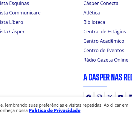
ista Esquinas
Cásper Conecta
ista Communicare
Atlética
ista Líbero
Biblioteca
ista Cásper
Central de Estágios
Centro Acadêmico
Centro de Eventos
Rádio Gazeta Online
A CÁSPER NAS RE
Facebook
Instagram
X
You
 lembrando suas preferências e visitas repetidas. Ao clicar em
Conheça nossa
Política de Privacidade
.