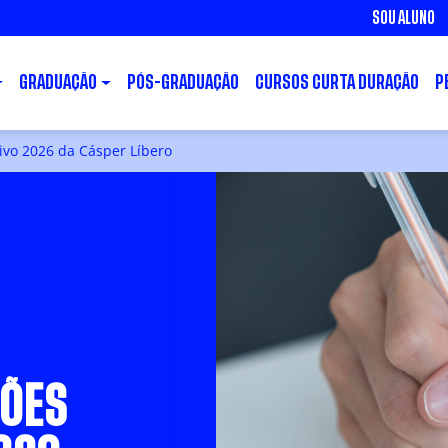
SOU ALUNO
GRADUAÇÃO
PÓS-GRADUAÇÃO
CURSOS CURTA DURAÇÃO
P
ivo 2026 da Cásper Líbero
ÇÕES