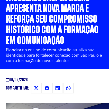
APRESENTA NOVA MARCA E
REFORÇA SEU COMPROMISSO
HISTÓRICO COM A FORMAÇÃO
EM COMUNICAÇÃO
Pioneira no ensino de comunicação atualiza sua
identidade para fortalecer conexão com São Paulo e
com a formação de novos talentos
06/02/2026
COMPARTILHAR: