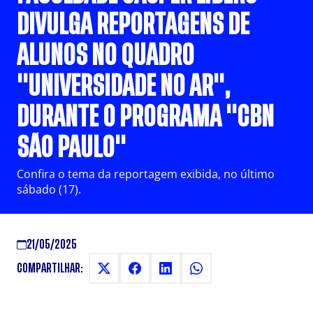
DIVULGA REPORTAGENS DE
ALUNOS NO QUADRO
"UNIVERSIDADE NO AR",
DURANTE O PROGRAMA "CBN
SÃO PAULO"
Confira o tema da reportagem exibida, no último
sábado (17).
21/05/2025
COMPARTILHAR: