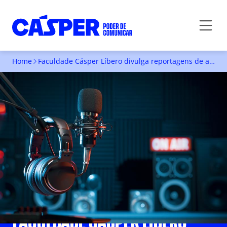
Home
Faculdade Cásper Líbero divulga reportagens de alunos no quadro “Universidade no Ar”, durante o programa “CBN São Paulo”
FACULDADE CÁSPER LÍBERO