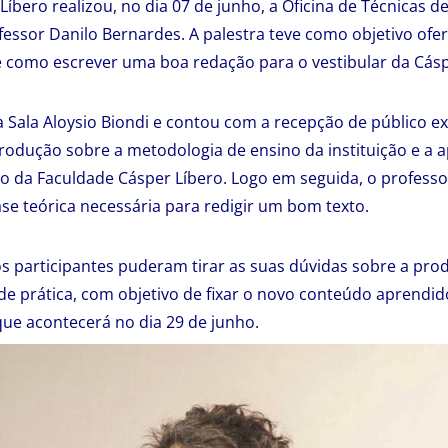
íbero realizou, no dia 07 de junho, a Oficina de Técnicas de
fessor Danilo Bernardes. A palestra teve como objetivo ofer
 como escrever uma boa redação para o vestibular da Cásp
 Sala Aloysio Biondi e contou com a recepção de público ex
trodução sobre a metodologia de ensino da instituição e a
no da Faculdade Cásper Líbero. Logo em seguida, o profess
se teórica necessária para redigir um bom texto.
 os participantes puderam tirar as suas dúvidas sobre a pro
ade prática, com objetivo de fixar o novo conteúdo aprendid
que acontecerá no dia 29 de junho.