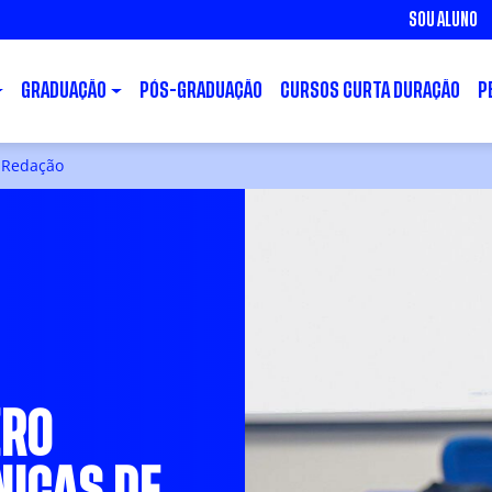
SOU ALUNO
GRADUAÇÃO
PÓS-GRADUAÇÃO
CURSOS CURTA DURAÇÃO
P
e Redação
ERO