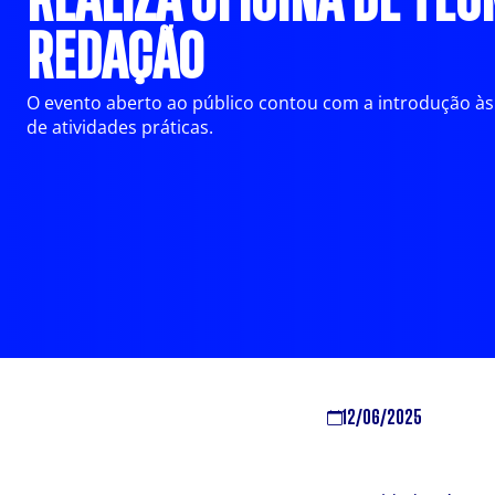
REALIZA OFICINA DE TÉC
REDAÇÃO
O evento aberto ao público contou com a introdução às 
de atividades práticas.
12/06/2025