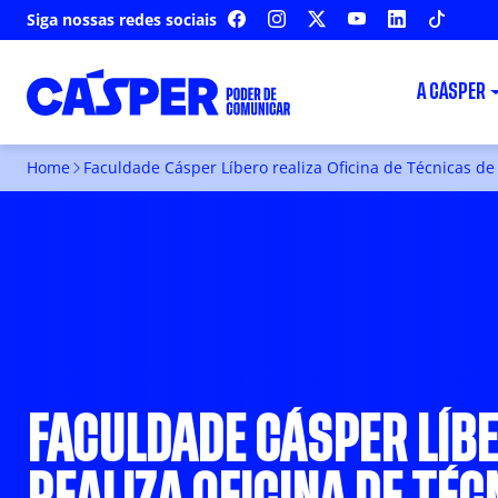
Siga nossas redes sociais
FACEBOOK
INSTAGRAM
X
YOUTUBE
LINKEDIN
TIKTOK
A CÁSPER
Home
Faculdade Cásper Líbero realiza Oficina de Técnicas d
FACULDADE CÁSPER LÍB