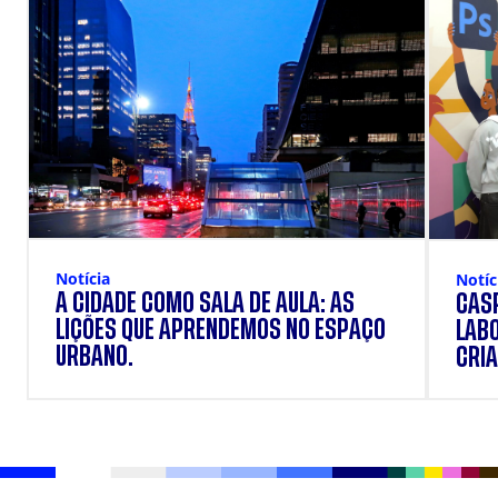
Notícia
Notíc
A CIDADE COMO SALA DE AULA: AS
CÁSP
LIÇÕES QUE APRENDEMOS NO ESPAÇO
LAB
URBANO.
CRIA
DOS