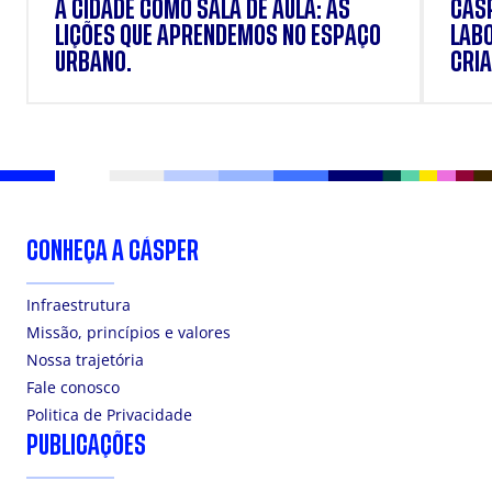
A CIDADE COMO SALA DE AULA: AS
CÁSP
LIÇÕES QUE APRENDEMOS NO ESPAÇO
LAB
URBANO.
CRIA
DOS
CONHEÇA A CÁSPER
Infraestrutura
Missão, princípios e valores
Nossa trajetória
Fale conosco
Politica de Privacidade
PUBLICAÇÕES