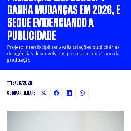
GANHA MUDANÇAS EM 2026, E
SEGUE EVIDENCIANDO A
PUBLICIDADE
Projeto interdisciplinar avalia criações publicitárias
de agências desenvolvidas por alunos do 2º ano da
graduação
15/06/2026
COMPARTILHAR: