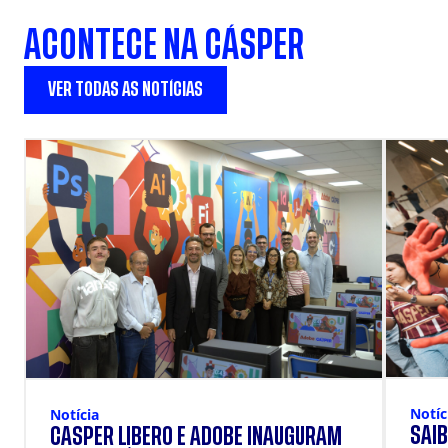
ACONTECE NA CÁSPER
VER TODAS AS NOTÍCIAS
Notíc
Notícia
SAIB
CÁSPER LÍBERO E ADOBE INAUGURAM