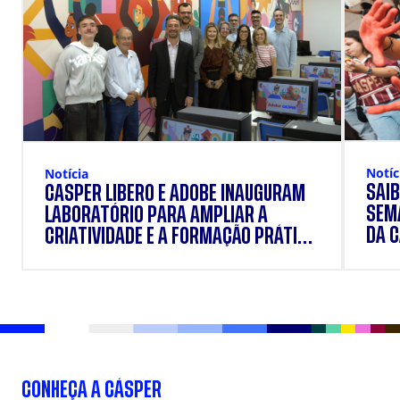
Notíc
Notícia
SAIB
CÁSPER LÍBERO E ADOBE INAUGURAM
SEM
LABORATÓRIO PARA AMPLIAR A
DA 
CRIATIVIDADE E A FORMAÇÃO PRÁTICA
DOS ESTUDANTES
CONHEÇA A CÁSPER