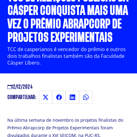
CÁSPER CONQUISTA MAIS UMA
VEZ O PRÊMIO ABRAPCORP DE
PROJETOS EXPERIMENTAIS
TCC de casperianos é vencedor do prêmio e outros
dois trabalhos finalistas também são da Faculdade
Cásper Líbero.
12/12/2024
COMPARTILHAR:
Na última semana de novembro os projetos finalistas do
Prêmio Abrapcorp de Projetos Experimentais foram
divulgados durante o XVI SEICOM, na PUC-RS.