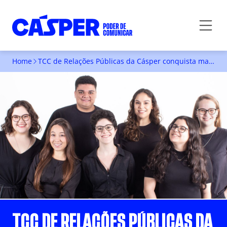
Home
TCC de Relações Públicas da Cásper conquista mais uma vez o Prêmio Abrapcorp de Projetos Experimentais
TCC DE RELAÇÕES PÚBLICAS DA