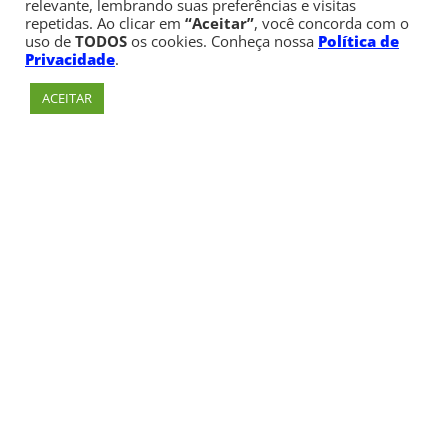
relevante, lembrando suas preferências e visitas
repetidas. Ao clicar em
“Aceitar”
, você concorda com o
uso de
TODOS
os cookies. Conheça nossa
Política de
Privacidade
.
ACEITAR
Av. Paulista, 900 – Bela Vista – São Paulo, SP
Telefone:
+55 (11) 3170-5600
© Copyright 1947 - 2026 Faculdade Cásper Líbero